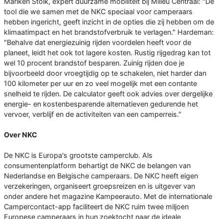
Mariken Stolk, expert duurzame mobiliteit bij Milieu Centraal: "De
tool die we samen met de NKC speciaal voor camperaars
hebben ingericht, geeft inzicht in de opties die zij hebben om de
klimaatimpact en het brandstofverbruik te verlagen." Hardeman:
"Behalve dat energiezuinig rijden voordelen heeft voor de
planeet, leidt het ook tot lagere kosten. Rustig rijgedrag kan tot
wel 10 procent brandstof besparen. Zuinig rijden doe je
bijvoorbeeld door vroegtijdig op te schakelen, niet harder dan
100 kilometer per uur en zo veel mogelijk met een contante
snelheid te rijden. De calculator geeft ook advies over dergelijke
energie- en kostenbesparende alternatieven gedurende het
vervoer, verblijf en de activiteiten van een camperreis."
Over NKC
De NKC is Europa's grootste camperclub. Als
consumentenplatform behartigt de NKC de belangen van
Nederlandse en Belgische camperaars. De NKC heeft eigen
verzekeringen, organiseert groepsreizen en is uitgever van
onder andere het magazine Kampeerauto. Met de internationale
Campercontact-app faciliteert de NKC ruim twee miljoen
Europese camperaars in hun zoektocht naar de ideale