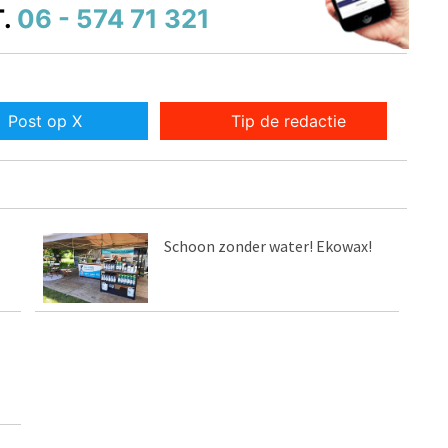
.
06 - 574 71 321
Post op X
Tip de redactie
Schoon zonder water! Ekowax!