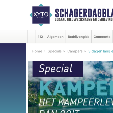
SCHAGERDAGBL
lokaal nieuws schagen en omgeving
112
Algemeen
Bedrijvengids
Gemeente
Home
Specials
Campers
3 dagen lang 