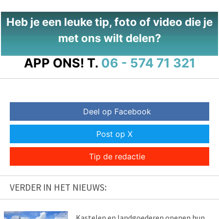
Heb je een leuke tip, foto of video die je
met ons wilt delen?
APP ONS!
T.
06 - 574 71 321
Deel op Facebook
Post op X
Tip de redactie
VERDER IN HET NIEUWS:
Kastelen en landgoederen openen hun