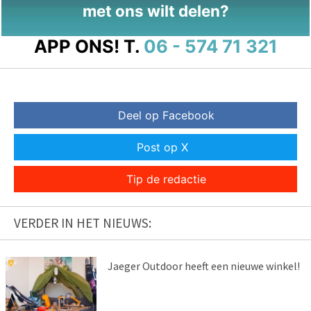
met ons wilt delen?
APP ONS!
T.
06 - 574 71 321
Deel op Facebook
Post op X
Tip de redactie
VERDER IN HET NIEUWS:
Jaeger Outdoor heeft een nieuwe winkel!