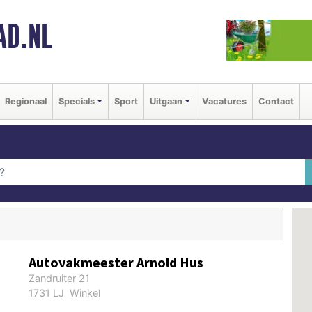
AD.NL
Regionaal
Specials
Sport
Uitgaan
Vacatures
Contact
Autovakmeester Arnold Hus
Zandruiter 21
1731 LJ Winkel