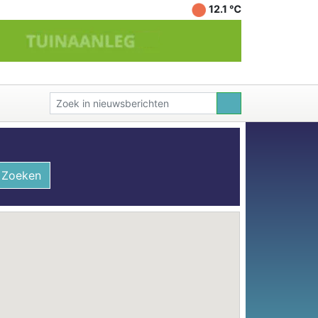
12.1 ℃
Zoeken