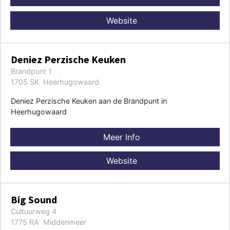
Website
Deniez Perzische Keuken
Brandpunt 1
1705 SK Heerhugowaard
Deniez Perzische Keuken aan de Brandpunt in
Heerhugowaard
Meer Info
Website
Big Sound
Cultuurweg 4
1775 RA Middenmeer