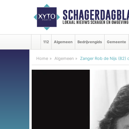
SCHAGERDAGBL
lokaal nieuws schagen en omgeving
112
Algemeen
Bedrijvengids
Gemeente
Home
Algemeen
Zanger Rob de Nijs (82) 