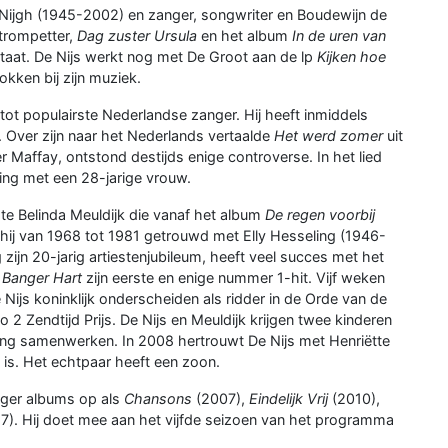
rt Nijgh (1945-2002) en zanger, songwriter en Boudewijn de
trompetter,
Dag zuster Ursula
en het album
In de uren van
taat. De Nijs werkt nog met De Groot aan de lp
Kijken hoe
okken bij zijn muziek.
ot populairste Nederlandse zanger. Hij heeft inmiddels
 Over zijn naar het Nederlands vertaalde
Het werd zomer
uit
r Maffay, ontstond destijds enige controverse. In het lied
ring met een 28-jarige vrouw.
e Belinda Meuldijk die vanaf het album
De regen voorbij
 hij van 1968 tot 1981 getrouwd met Elly Hesseling (1946-
 zijn 20-jarig artiestenjubileum, heeft veel succes met het
t
Banger Hart
zijn eerste en enige nummer 1-hit. Vijf weken
 Nijs koninklijk onderscheiden als ridder in de Orde van de
2 Zendtijd Prijs. De Nijs en Meuldijk krijgen twee kinderen
iding samenwerken. In 2008 hertrouwt De Nijs met Henriëtte
n is. Het echtpaar heeft een zoon.
nger albums op als
Chansons
(2007),
Eindelijk Vrij
(2010),
7). Hij doet mee aan het vijfde seizoen van het programma