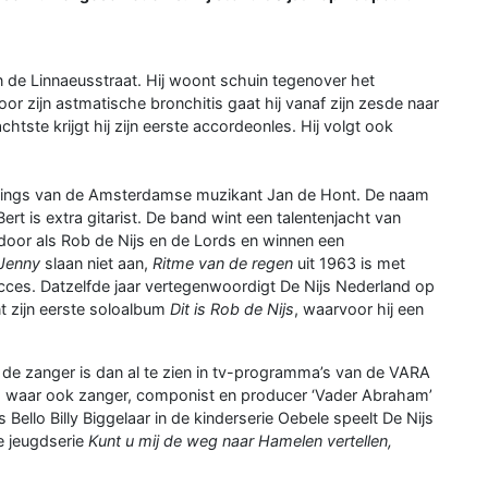
in de Linnaeusstraat. Hij woont schuin tegenover het
r zijn astmatische bronchitis gaat hij vanaf zijn zesde naar
tste krijgt hij zijn eerste accordeonles. Hij volgt ook
trings van de Amsterdamse muzikant Jan de Hont. De naam
rt is extra gitarist. De band wint een talentenjacht van
n door als Rob de Nijs en de Lords en winnen een
Jenny
slaan niet aan,
Ritme van de regen
uit 1963 is met
ces. Datzelfde jaar vertegenwoordigt De Nijs Nederland op
nt zijn eerste soloalbum
Dit is Rob de Nijs
, waarvoor hij een
, de zanger is dan al te zien in tv-programma’s van de VARA
ini, waar ook zanger, componist en producer ‘Vader Abraham’
 Bello Billy Biggelaar in de kinderserie Oebele speelt De Nijs
e jeugdserie
Kunt u mij de weg naar Hamelen vertellen,