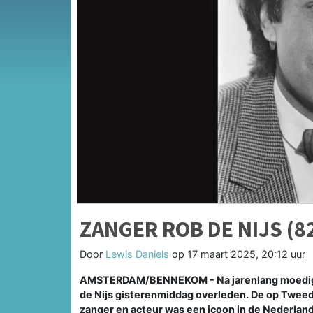
ZANGER ROB DE NIJS (8
Door
Lewis Daniels
op
17 maart 2025, 20:12 uur
AMSTERDAM/BENNEKOM - Na jarenlang moedig we
de Nijs gisterenmiddag overleden. De op Twe
zanger en acteur was een icoon in de Nederlan