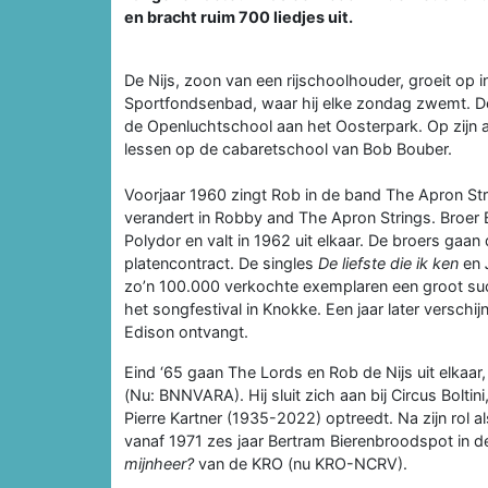
en bracht ruim 700 liedjes uit.
De Nijs, zoon van een rijschoolhouder, groeit op 
Sportfondsenbad, waar hij elke zondag zwemt. Doo
de Openluchtschool aan het Oosterpark. Op zijn ach
lessen op de cabaretschool van Bob Bouber.
Voorjaar 1960 zingt Rob in de band The Apron S
verandert in Robby and The Apron Strings. Broer Be
Polydor en valt in 1962 uit elkaar. De broers gaa
platencontract. De singles
De liefste die ik ken
en
zo’n 100.000 verkochte exemplaren een groot suc
het songfestival in Knokke. Een jaar later verschij
Edison ontvangt.
Eind ‘65 gaan The Lords en Rob de Nijs uit elkaar
(Nu: BNNVARA). Hij sluit zich aan bij Circus Bolt
Pierre Kartner (1935-2022) optreedt. Na zijn rol als
vanaf 1971 zes jaar Bertram Bierenbroodspot in d
mijnheer?
van de KRO (nu KRO-NCRV).