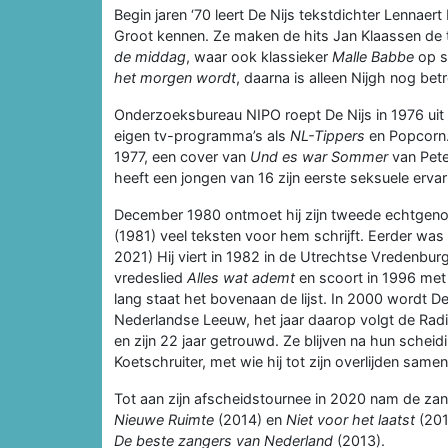
Begin jaren ‘70 leert De Nijs tekstdichter Lennae
Groot kennen. Ze maken de hits Jan Klaassen de 
de middag
, waar ook klassieker
Malle Babbe
op s
het morgen wordt
, daarna is alleen Nijgh nog betr
Onderzoeksbureau NIPO roept De Nijs in 1976 uit t
eigen tv-programma’s als
NL-Tippers
en Popcorn.
1977, een cover van
Und es war Sommer
van Pete
heeft een jongen van 16 zijn eerste seksuele erva
December 1980 ontmoet hij zijn tweede echtgenot
(1981) veel teksten voor hem schrijft. Eerder was
2021) Hij viert in 1982 in de Utrechtse Vredenburg
vredeslied
Alles wat ademt
en scoort in 1996 me
lang staat het bovenaan de lijst. In 2000 wordt De
Nederlandse Leeuw, het jaar daarop volgt de Radio 
en zijn 22 jaar getrouwd. Ze blijven na hun sche
Koetschruiter, met wie hij tot zijn overlijden same
Tot aan zijn afscheidstournee in 2020 nam de za
Nieuwe Ruimte
(2014) en
Niet voor het laatst
(201
De beste zangers van Nederland
(2013).