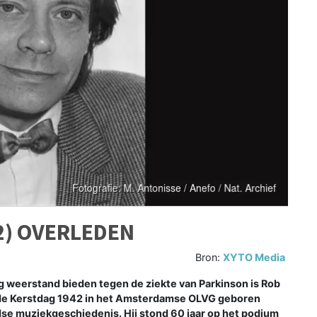
2) OVERLEDEN
Bron:
XYTO Media
erstand bieden tegen de ziekte van Parkinson is Rob
ede Kerstdag 1942 in het Amsterdamse OLVG geboren
dse muziekgeschiedenis. Hij stond 60 jaar op het podium