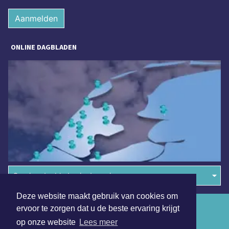
Aanmelden
ONLINE DAGBLADEN
Overige dagbladen in de regio
Deze website maakt gebruik van cookies om
Algemene voorwaarden
ervoor te zorgen dat u de beste ervaring krijgt
op onze website
Lees meer
Disclaimer