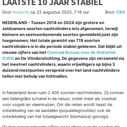
LAATSTE 10 JAAR STABIEL
Door
Redactie
op
22 augustus 2025, 7:16 uur
Bron:
CBS
NEDERLAND - Tussen 2014 en 2024 zijn grotere en
zeldzamere soorten nachtvlinders iets afgenomen, terwijl
kleinere en veelvoorkomende soorten gemiddeld juist zijn
toegenomen. Het totale gewicht van 719 soorten
nachtvlinders is in die periode stabiel gebleven. Dat blijkt uit
nieuwe cijfers van het
Centraal Bureau voor de Statistiek
(CBS)
en De Vlinderstichting. De gegevens zijn verzameld via
het meetnet nachtvlinders, waarin vrijwilligers op bijna 3
duizend meetpunten verspreid over het land nachtvlinders
tellen met behulp van lichtvallen.
In Nederland leven ruim 2 400 soorten nachtvlinders. Zij vormen
een belangrijke schakel in de natuur, onder meer als voedsel
voor vogels en vleermuizen. Om die reden wordt naast de
ontwikkeling van de aantallen (populatiegroottes) ook de
ontwikkeling van het totaalgewicht (biomassa) gevolgd.
De hier gepresenteerde cijfers gaan alleen over de soorten die