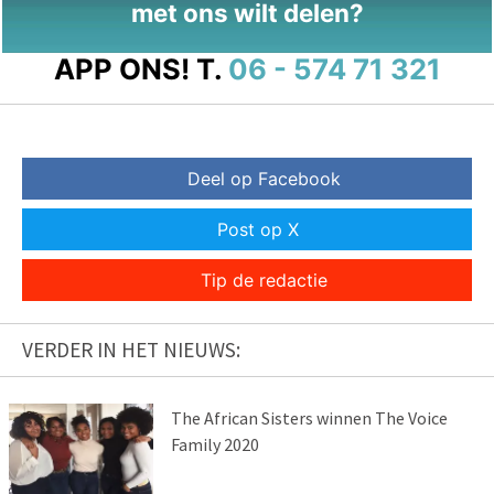
met ons wilt delen?
APP ONS!
T.
06 - 574 71 321
Deel op Facebook
Post op X
Tip de redactie
VERDER IN HET NIEUWS:
The African Sisters winnen The Voice
Family 2020