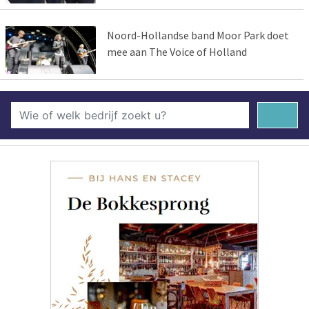
Noord-Hollandse band Moor Park doet
mee aan The Voice of Holland