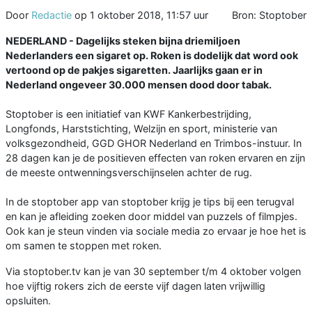
Door
Redactie
op
1 oktober 2018, 11:57 uur
Bron: Stoptober
NEDERLAND - Dagelijks steken bijna driemiljoen
Nederlanders een sigaret op. Roken is dodelijk dat word ook
vertoond op de pakjes sigaretten. Jaarlijks gaan er in
Nederland ongeveer 30.000 mensen dood door tabak.
Stoptober is een initiatief van KWF Kankerbestrijding,
Longfonds, Harststichting, Welzijn en sport, ministerie van
volksgezondheid, GGD GHOR Nederland en Trimbos-instuur. In
28 dagen kan je de positieven effecten van roken ervaren en zijn
de meeste ontwenningsverschijnselen achter de rug.
In de stoptober app van stoptober krijg je tips bij een terugval
en kan je afleiding zoeken door middel van puzzels of filmpjes.
Ook kan je steun vinden via sociale media zo ervaar je hoe het is
om samen te stoppen met roken.
Via stoptober.tv kan je van 30 september t/m 4 oktober volgen
hoe vijftig rokers zich de eerste vijf dagen laten vrijwillig
opsluiten.