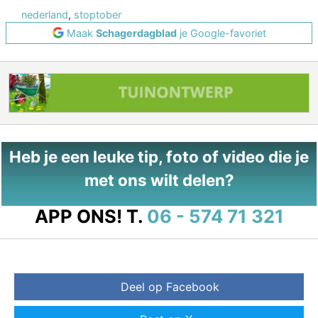
nederland
,
stoptober
Maak
Schagerdagblad
je Google-favoriet
Heb je een leuke tip, foto of video die je
met ons wilt delen?
APP ONS!
T.
06 - 574 71 321
Deel op Facebook