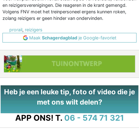
en reizigersverenigingen. Die reageren in de krant gemengd.
Volgens FNV moet het treinpersoneel ergens kunnen roken,
zolang reizigers er geen hinder van ondervinden.
prorail
,
reizigers
Maak
Schagerdagblad
je Google-favoriet
Heb je een leuke tip, foto of video die je
met ons wilt delen?
APP ONS!
T.
06 - 574 71 321