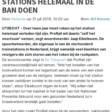
STATIONS HELEMAAL IN DE
BAN DOEN
Door
Redactie
op
31 juli 2019, 10:25 uur
Bron:
NH Nieuws
UTRECHT - Over twee jaar moet roken op het station
helemaal verleden tijd zijn. ProRail wil daarin "zelf het
voortouw" nemen, zegt woordvoerder Jaap Eikelboom. De
spoorbeheerder, die eigenaar is van de vierhonderd
treinstations in Nederland, krijgt namelijk veel klachten van
reizigers die zich storen aan het roken bij de rookpalen.
De woordvoerder zegt in
De Telegraaf
dat ProRail zijn
verantwoordelijkheid wil nemen. "Met het instellen van het
rookverbod komen we tegemoet aan de wens van een sterk
groeiend deel van de reizigers. Iedereen moet op het station
kunnen verblijven zonder in de rook van een ander te hoeven
staan", aldus Eikelboom tegen de krant. "Wij willen niet
afwachten tot het kabinet in het kader van het Nationaal
Preventie Akkoord voor een gezonder Nederland zo’n
totaalverbod landelijk gaat instellen."
Voor het plan zoekt ProRail steun bij de vervoerders, vakbonden