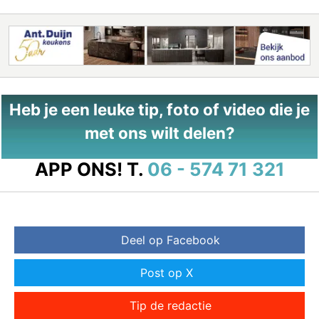
Heb je een leuke tip, foto of video die je
met ons wilt delen?
APP ONS!
T.
06 - 574 71 321
Deel op Facebook
Post op X
Tip de redactie