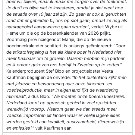
boer wil blijven, maar ik maak me zorgen over de toekomst.
Je durft nu bijna niet te investeren, omdat je niet weet hoe
de situatie over 10 jaar zal zijn. Zo gaan er ook al geruchten
rond dat er gebieden bij ons op slot gaan, omdat ze nog als
naturagebied aangewezen gaan worden
", vertelt Wybe uit
Hemelum die op de boerenkalender van 2026 prijkt.
Voormalig provinciegenoot Marije, die op de nieuwe
boerinnenkalender schittert, is onlangs geëmigreerd: "
Door
de stikstofregeling is het als kleine boer in Nederland niet
meer haalbaar om te groeien. Daarom hebben mijn partner
en ik ervoor gekozen ons bedrijf in Zweden op te zetten."
Kalenderproducent Stef Bloo en projectleidster Vesta
Kauffman begrijpen de onvrede:
"In het buitenland kijkt men
met jaloezie en bewondering naar onze bloemen- en
voedselproductie, maar in eigen land lijkt de waardering
minimaal
", aldus Bloo. "
We moeten onze boeren koesteren.
Nederland loopt op agrarisch gebied in veel opzichten
wereldwijd voorop. Waarom gaan we dan steeds meer
voedsel importeren uit landen waar er veelal lagere eisen
worden gesteld aan kwaliteit, duurzaamheid, dierenwelzijn
en emissies?"
vult Kauffman aan.