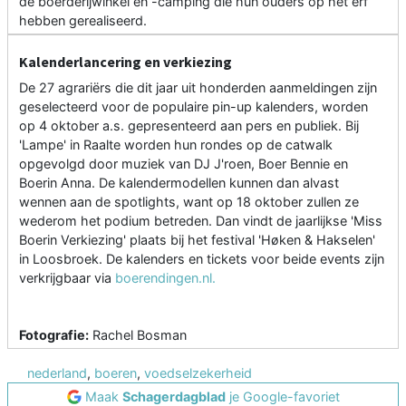
de boerderijwinkel en -camping die hun ouders op het erf
hebben gerealiseerd.
Kalenderlancering en verkiezing
De 27 agrariërs die dit jaar uit honderden aanmeldingen zijn
geselecteerd voor de populaire pin-up kalenders, worden
op 4 oktober a.s. gepresenteerd aan pers en publiek. Bij
'Lampe' in Raalte worden hun rondes op de catwalk
opgevolgd door muziek van DJ J'roen, Boer Bennie en
Boerin Anna. De kalendermodellen kunnen dan alvast
wennen aan de spotlights, want op 18 oktober zullen ze
wederom het podium betreden. Dan vindt de jaarlijkse 'Miss
Boerin Verkiezing' plaats bij het festival 'Høken & Hakselen'
in Loosbroek. De kalenders en tickets voor beide events zijn
verkrijgbaar via
boerendingen.nl.
Fotografie:
Rachel Bosman
nederland
,
boeren
,
voedselzekerheid
Maak
Schagerdagblad
je Google-favoriet