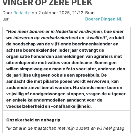
VINGER OP ZERE PLEK
Door
Redactie
op
2 oktober 2025, 21:22
Bron:
uur
BoerenDingen.NL
"
Hoe meer boeren er in Nederland verdwijnen, hoe meer
we inleveren op voedselzekerheid en -kwaliteit
", zo luidt
de boodschap van de vijftiende boerinnenkalender en
achtste boerenkalender. Ieder jaar ontvangt de
organisatie honderden aanmeldingen van agrariërs met
uiteenlopende motivaties voor deelname. Sommigen
willen simpelweg een mooie foto voor later, anderen zien
de jaarlijkse uitgaven ook als een spreekbuis. De
aandacht die met pikante poses wordt verworven, kan
zodoende zinvol benut worden. Nu steeds meer boeren
vrijwillig of noodgedwongen stoppen, vragen de uitgever
en enkele kalendermodellen aandacht voor de
voedselzekerheid en -onafhankelijkheid.
Onzekerheid en onbegrip
"
Ik zit al in de maatschap met mijn ouders en wil heel graag