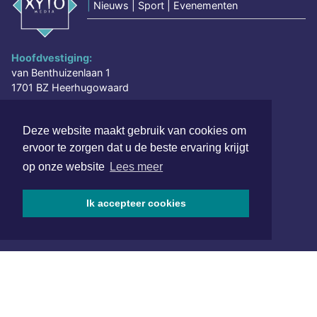
|
Nieuws | Sport | Evenementen
Hoofdvestiging:
van Benthuizenlaan 1
1701 BZ Heerhugowaard
072 8200 600
Deze website maakt gebruik van cookies om
redactie@xyto.nl
ervoor te zorgen dat u de beste ervaring krijgt
www.xyto.nl
op onze website
Lees meer
SOCIAL MEDIA
Ik accepteer cookies
NIEUWSBRIEF AANMELDEN
Schrijf je in voor onze nieuwsbrief en krijg wekelijks een
samenvatting van alle gebeurtenissen uit jouw regio.
Aanmelden