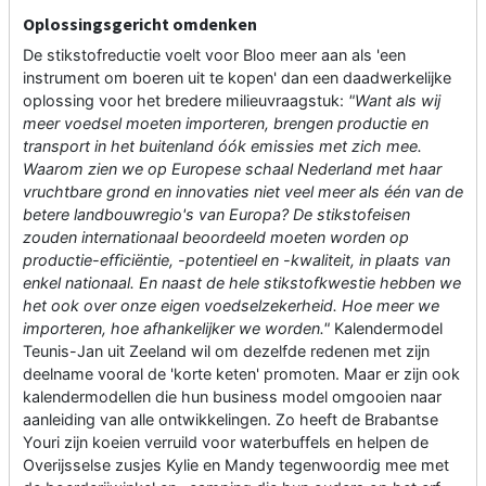
Oplossingsgericht omdenken
De stikstofreductie voelt voor Bloo meer aan als 'een
instrument om boeren uit te kopen' dan een daadwerkelijke
oplossing voor het bredere milieuvraagstuk:
"Want als wij
meer voedsel moeten importeren, brengen productie en
transport in het buitenland óók emissies met zich mee.
Waarom zien we op Europese schaal Nederland met haar
vruchtbare grond en innovaties niet veel meer als één van de
betere landbouwregio's van Europa? De stikstofeisen
zouden internationaal beoordeeld moeten worden op
productie-efficiëntie, -potentieel en -kwaliteit, in plaats van
enkel nationaal. En naast de hele stikstofkwestie hebben we
het ook over onze eigen voedselzekerheid. Hoe meer we
importeren, hoe afhankelijker we worden."
Kalendermodel
Teunis-Jan uit Zeeland wil om dezelfde redenen met zijn
deelname vooral de 'korte keten' promoten. Maar er zijn ook
kalendermodellen die hun business model omgooien naar
aanleiding van alle ontwikkelingen. Zo heeft de Brabantse
Youri zijn koeien verruild voor waterbuffels en helpen de
Overijsselse zusjes Kylie en Mandy tegenwoordig mee met