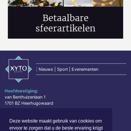
|
Nieuws | Sport | Evenementen
Hoofdvestiging:
van Benthuizenlaan 1
1701 BZ Heerhugowaard
072 8200 600
Deze website maakt gebruik van cookies om
redactie@xyto.nl
ervoor te zorgen dat u de beste ervaring krijgt
www.xyto.nl