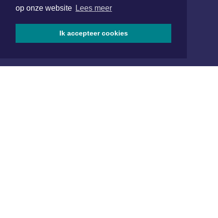
op onze website
Lees meer
SOCIAL MEDIA
Ik accepteer cookies
NIEUWSBRIEF AANMELDEN
Schrijf je in voor onze nieuwsbrief en krijg wekelijks een
samenvatting van alle gebeurtenissen uit jouw regio.
Aanmelden
ONLINE DAGBLADEN