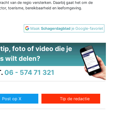
racht van de regio versterken. Daarbij gaat het om de
ctor, toerisme, bereikbaarheid en leefomgeving.
Maak
Schagerdagblad
je Google-favoriet
ip, foto of video die je
s wilt delen?
.
06 - 574 71 321
Post op X
Tip de redactie