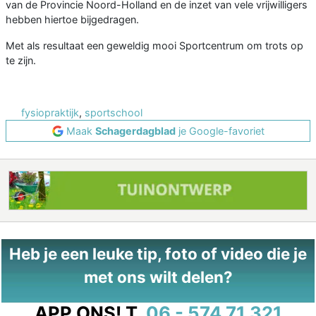
van de Provincie Noord-Holland en de inzet van vele vrijwilligers
hebben hiertoe bijgedragen.
Met als resultaat een geweldig mooi Sportcentrum om trots op
te zijn.
fysiopraktijk
,
sportschool
Maak
Schagerdagblad
je Google-favoriet
Heb je een leuke tip, foto of video die je
met ons wilt delen?
APP ONS!
T.
06 - 574 71 321