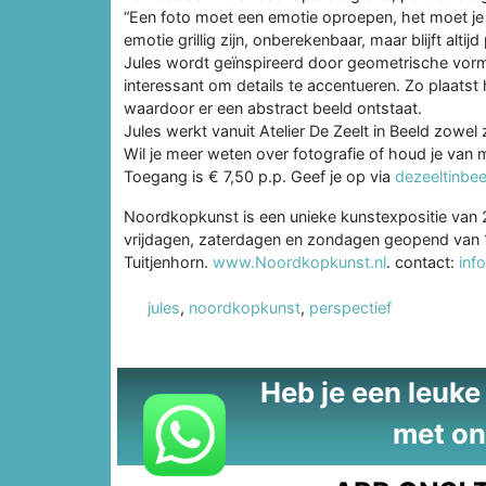
“Een foto moet een emotie oproepen, het moet je b
emotie grillig zijn, onberekenbaar, maar blijft altijd
Jules wordt geïnspireerd door geometrische vorme
interessant om details te accentueren. Zo plaatst
waardoor er een abstract beeld ontstaat.
Jules werkt vanuit Atelier De Zeelt in Beeld zowel 
Wil je meer weten over fotografie of houd je van 
Toegang is € 7,50 p.p. Geef je op via
dezeeltinbe
Noordkopkunst is een unieke kunstexpositie van 29
vrijdagen, zaterdagen en zondagen geopend van 1
Tuitjenhorn.
www.Noordkopkunst.nl
. contact:
inf
jules
,
noordkopkunst
,
perspectief
Heb je een leuke t
met on