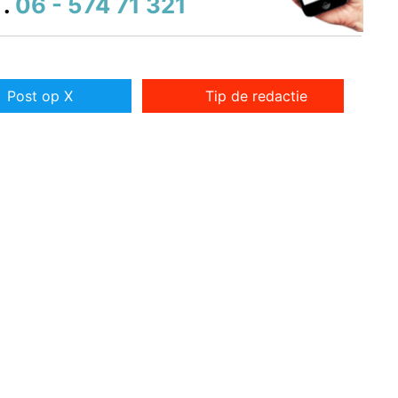
.
06 - 574 71 321
Post op X
Tip de redactie