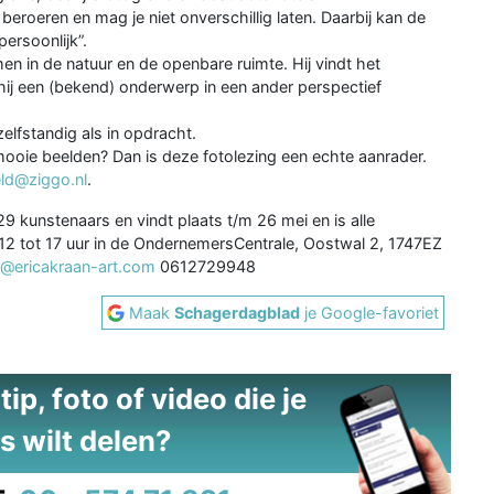
eroeren en mag je niet onverschillig laten. Daarbij kan de
 persoonlijk”.
n in de natuur en de openbare ruimte. Hij vindt het
 hij een (bekend) onderwerp in een ander perspectief
zelfstandig als in opdracht.
mooie beelden? Dan is deze fotolezing een echte aanrader.
eld@ziggo.nl
.
 kunstenaars en vindt plaats t/m 26 mei en is alle
2 tot 17 uur in de OndernemersCentrale, Oostwal 2, 1747EZ
o@ericakraan-art.com
0612729948
Maak
Schagerdagblad
je Google-favoriet
ip, foto of video die je
s wilt delen?