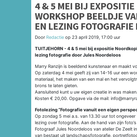
4 & 5 MEI BIJ EXPOSIT
WORKSHOP BEELDJE VA
EN LEZING FOTOGRAFI
Door
Redactie
op
23 april 2019, 17:00 uur
TUITJEHORN - 4 & 5 mei bij expositie Noordkop
lezing fotografie door Jules Noordeloos
Marry Ranzijn is beeldend kunstenaar en maakt vo
Op zaterdag 4 mei geeft zij van 14-16 uur een wor
materiaal, het maken van een mal en het vervolgtr
brons te laten gieten.
Aansluitend kunt u uw eigen creatie in was maken
Kosten € 20,00. Opgave via de mail: info@marryra
Fotolezing “Fotografie vanuit een eigen perspec
Op zondag 5 mei a.s. van 13.30 uur tot ongeveer 
lezing over fotografie. Aan de hand van zijn foto’s v
Fotograaf Jules Noordeloos van atelier De Zeelt in B
van bestaat uit landschapsfotografie, portretfotogr