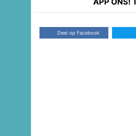
APP ONS!
T
Deel op Facebook