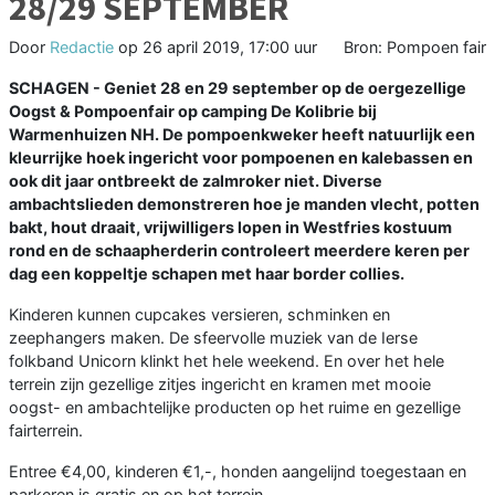
28/29 SEPTEMBER
Door
Redactie
op
26 april 2019, 17:00 uur
Bron: Pompoen fair
SCHAGEN - Geniet 28 en 29 september op de oergezellige
Oogst & Pompoenfair op camping De Kolibrie bij
Warmenhuizen NH. De pompoenkweker heeft natuurlijk een
kleurrijke hoek ingericht voor pompoenen en kalebassen en
ook dit jaar ontbreekt de zalmroker niet. Diverse
ambachtslieden demonstreren hoe je manden vlecht, potten
bakt, hout draait, vrijwilligers lopen in Westfries kostuum
rond en de schaapherderin controleert meerdere keren per
dag een koppeltje schapen met haar border collies.
Kinderen kunnen cupcakes versieren, schminken en
zeephangers maken. De sfeervolle muziek van de Ierse
folkband Unicorn klinkt het hele weekend. En over het hele
terrein zijn gezellige zitjes ingericht en kramen met mooie
oogst- en ambachtelijke producten op het ruime en gezellige
fairterrein.
Entree €4,00, kinderen €1,-, honden aangelijnd toegestaan en
parkeren is gratis en op het terrein.