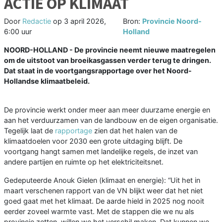
ACTIE OP KLIMAAT
Door
Redactie
op
3 april 2026,
Bron:
Provincie Noord-
6:00 uur
Holland
NOORD-HOLLAND - De provincie neemt nieuwe maatregelen
om de uitstoot van broeikasgassen verder terug te dringen.
Dat staat in de voortgangsrapportage over het Noord-
Hollandse klimaatbeleid.
De provincie werkt onder meer aan meer duurzame energie en
aan het verduurzamen van de landbouw en de eigen organisatie.
Tegelijk laat de
rapportage
zien dat het halen van de
klimaatdoelen voor 2030 een grote uitdaging blijft. De
voortgang hangt samen met landelijke regels, de inzet van
andere partijen en ruimte op het elektriciteitsnet.
Gedeputeerde Anouk Gielen (klimaat en energie): “Uit het in
maart verschenen rapport van de VN blijkt weer dat het niet
goed gaat met het klimaat. De aarde hield in 2025 nog nooit
eerder zoveel warmte vast. Met de stappen die we nu als
provincie zetten, willen we het verschil maken. Dat kunnen we