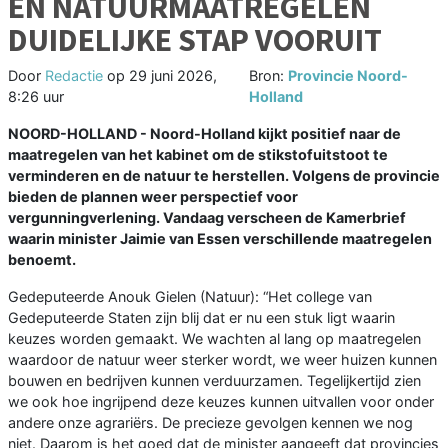
EN NATUURMAATREGELEN
DUIDELIJKE STAP VOORUIT
Door
Redactie
op
29 juni 2026,
Bron:
Provincie Noord-
8:26 uur
Holland
NOORD-HOLLAND - Noord-Holland kijkt positief naar de
maatregelen van het kabinet om de stikstofuitstoot te
verminderen en de natuur te herstellen. Volgens de provincie
bieden de plannen weer perspectief voor
vergunningverlening. Vandaag verscheen de Kamerbrief
waarin minister Jaimie van Essen verschillende maatregelen
benoemt.
Gedeputeerde Anouk Gielen (Natuur): “Het college van
Gedeputeerde Staten zijn blij dat er nu een stuk ligt waarin
keuzes worden gemaakt. We wachten al lang op maatregelen
waardoor de natuur weer sterker wordt, we weer huizen kunnen
bouwen en bedrijven kunnen verduurzamen. Tegelijkertijd zien
we ook hoe ingrijpend deze keuzes kunnen uitvallen voor onder
andere onze agrariërs. De precieze gevolgen kennen we nog
niet. Daarom is het goed dat de minister aangeeft dat provincies