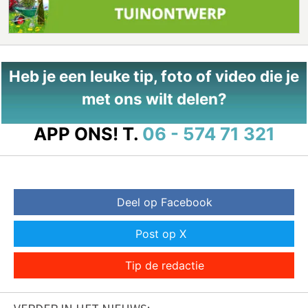
Heb je een leuke tip, foto of video die je
met ons wilt delen?
APP ONS!
T.
06 - 574 71 321
Deel op Facebook
Post op X
Tip de redactie