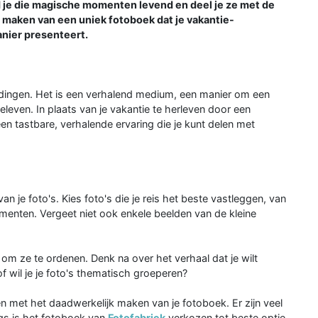
 je die magische momenten levend en deel je ze met de
t maken van een uniek fotoboek dat je vakantie-
nier presenteert.
dingen. Het is een verhalend medium, een manier om een
leven. In plaats van je vakantie te herleven door een
een tastbare, verhalende ervaring die je kunt delen met
n je foto's. Kies foto's die je reis het beste vastleggen, van
ten. Vergeet niet ook enkele beelden van de kleine
d om ze te ordenen. Denk na over het verhaal dat je wilt
of wil je je foto's thematisch groeperen?
en met het daadwerkelijk maken van je fotoboek. Er zijn veel
ngs is het fotoboek van
Fotofabriek
verkozen tot beste optie