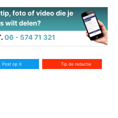
ip, foto of video die je
s wilt delen?
.
06 - 574 71 321
Post op X
Tip de redactie