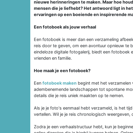
nieuwe herinneringen te maken. Maar hoe houd
mensen die je liefhebt? Het antwoord ligt in he
ervaringen op een boeiende en inspirerende ma
Een fotoboek als jouw verhaal
Een fotoboek is meer dan een verzameling afbeel
reis door te geven, om een avontuur opnieuw te be
eindeloze digitale fotogalerij, biedt een fotoboek 
vrienden en familie.
Hoe maak je een fotoboek?
Een
fotoboek maken
begint met het verzamelen va
adembenemende landschappen tot spontane momen
details die je reis uniek maakten op te nemen.
Als je je foto's eenmaal hebt verzameld, is het tij
vertellen. Wil je je reis chronologisch weergeven, 
Zodra je een verhaalstructuur hebt, kun je beginn
online diensten die je hierbij kunnen helpen. Onla