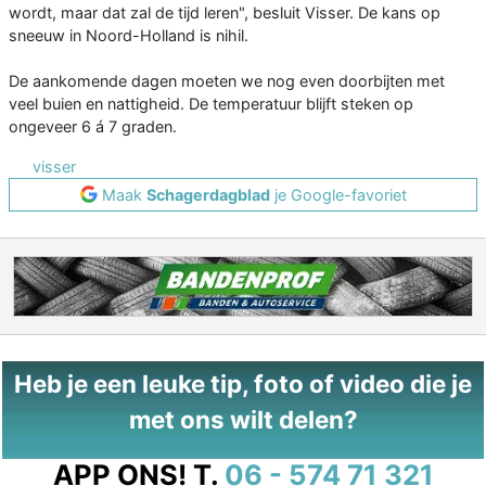
wordt, maar dat zal de tijd leren", besluit Visser. De kans op
sneeuw in Noord-Holland is nihil.
De aankomende dagen moeten we nog even doorbijten met
veel buien en nattigheid. De temperatuur blijft steken op
ongeveer 6 á 7 graden.
visser
Maak
Schagerdagblad
je Google-favoriet
Heb je een leuke tip, foto of video die je
met ons wilt delen?
APP ONS!
T.
06 - 574 71 321