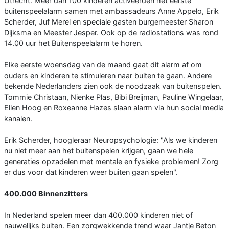
Utrecht. Meer dan 100 kinderen activeerden het eerste
buitenspeelalarm samen met ambassadeurs Anne Appelo, Erik
Scherder, Juf Merel en speciale gasten burgemeester Sharon
Dijksma en Meester Jesper. Ook op de radiostations was rond
14.00 uur het Buitenspeelalarm te horen.
Elke eerste woensdag van de maand gaat dit alarm af om
ouders en kinderen te stimuleren naar buiten te gaan. Andere
bekende Nederlanders zien ook de noodzaak van buitenspelen.
Tommie Christaan, Nienke Plas, Bibi Breijman, Pauline Wingelaar,
Ellen Hoog en Roxeanne Hazes slaan alarm via hun social media
kanalen.
Erik Scherder, hoogleraar Neuropsychologie: "Als we kinderen
nu niet meer aan het buitenspelen krijgen, gaan we hele
generaties opzadelen met mentale en fysieke problemen! Zorg
er dus voor dat kinderen weer buiten gaan spelen".
400.000 Binnenzitters
In Nederland spelen meer dan 400.000 kinderen niet of
nauwelijks buiten. Een zorgwekkende trend waar Jantje Beton