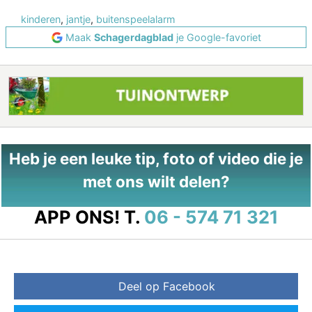
kinderen
,
jantje
,
buitenspeelalarm
Maak
Schagerdagblad
je Google-favoriet
Heb je een leuke tip, foto of video die je
met ons wilt delen?
APP ONS!
T.
06 - 574 71 321
Deel op Facebook