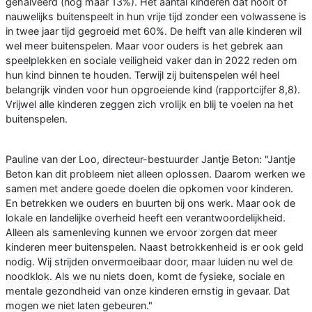
gehalveerd (nog maar 13%). Het aantal kinderen dat nooit of
nauwelijks buitenspeelt in hun vrije tijd zonder een volwassene is
in twee jaar tijd gegroeid met 60%. De helft van alle kinderen wil
wel meer buitenspelen. Maar voor ouders is het gebrek aan
speelplekken en sociale veiligheid vaker dan in 2022 reden om
hun kind binnen te houden. Terwijl zij buitenspelen wél heel
belangrijk vinden voor hun opgroeiende kind (rapportcijfer 8,8).
Vrijwel alle kinderen zeggen zich vrolijk en blij te voelen na het
buitenspelen.
Pauline van der Loo, directeur-bestuurder Jantje Beton: "Jantje
Beton kan dit probleem niet alleen oplossen. Daarom werken we
samen met andere goede doelen die opkomen voor kinderen.
En betrekken we ouders en buurten bij ons werk. Maar ook de
lokale en landelijke overheid heeft een verantwoordelijkheid.
Alleen als samenleving kunnen we ervoor zorgen dat meer
kinderen meer buitenspelen. Naast betrokkenheid is er ook geld
nodig. Wij strijden onvermoeibaar door, maar luiden nu wel de
noodklok. Als we nu niets doen, komt de fysieke, sociale en
mentale gezondheid van onze kinderen ernstig in gevaar. Dat
mogen we niet laten gebeuren."