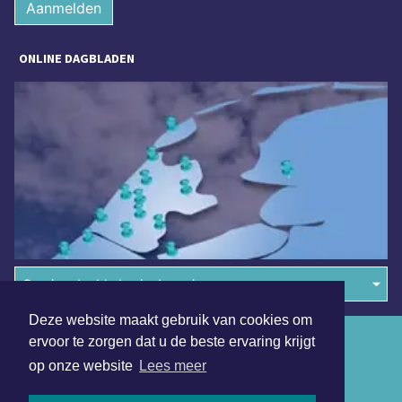
Aanmelden
ONLINE DAGBLADEN
Overige dagbladen in de regio
Deze website maakt gebruik van cookies om
Algemene voorwaarden
ervoor te zorgen dat u de beste ervaring krijgt
op onze website
Lees meer
Disclaimer
Privacy Statement