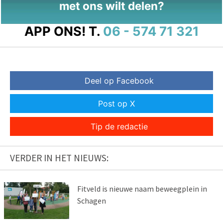
met ons wilt delen?
APP ONS!
T.
06 - 574 71 321
Deel op Facebook
Post op X
Tip de redactie
VERDER IN HET NIEUWS:
Fitveld is nieuwe naam beweegplein in
Schagen