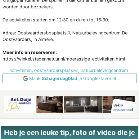
Kringloper Almere. De spullen in die kamer kunnen gekocht
worden door bezoekers.
De activiteiten starten om 12:30 en duren tot 16:30.
Adres: Oostvaardersbosplaats 1, Natuurbelevingcentrum De
Oostvaarders, in Almere.
Meer info en reserveren:
https://winkel.stadennatuur.nl/moerassige-activiteiten.html
activiteiten
,
oostvaardersplassen
,
natuurbelevingcentrum
Maak
Schagerdagblad
je Google-favoriet
Heb je een leuke tip, foto of video die je