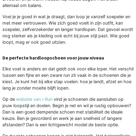
allemaal om balans.
Voel je je goed in wat je draagt, dan loop je vanzelf soepeler en
met meer vertrouwen. Wie zich goed voelt in zijn outfit, kan
soepeler, zelfverzekerder en langer hardlopen. Dat gevoel wordt
nog sterker als je kleding ook echt bij jouw stijl past. Wie goed
loopt, mag er ook goed uitzien.
De perfecte hardloopschoen voor jouw niveau
Elke voet is anders en dat geldt ook voor elke loper. Het verschil
tussen een fijne en een zware run zit vaak in de schoenen die je
kiest. Je kunt het bij elke stap voelen: hoe je landt, afzet en hoe
lang je zonder moeite blijft lopen.
Op de
website van i-Run
vind je schoenen die aansluiten op
jouw loopstijl en doelen. Begin je net en wil je rustig opbouwen?
Dan is een goed dempende schoen met stabiliteit de ideale
keuze. Ben je gevorderd en werk je aan snelheid of langere
afstanden? Dan is een lichtgewicht model de beste optie.
De duurste schoenen kopen is niet belangrijk. Het belangrijkste