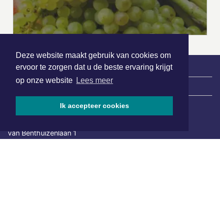
Deze website maakt gebruik van cookies om
ervoor te zorgen dat u de beste ervaring krijgt
op onze website
Lees meer
|
Nieuws | Sport | Evenementen
Ik accepteer cookies
Hoofdvestiging:
van Benthuizenlaan 1
1701 BZ Heerhugowaard
072 8200 600
redactie@xyto.nl
www.xyto.nl
SOCIAL MEDIA