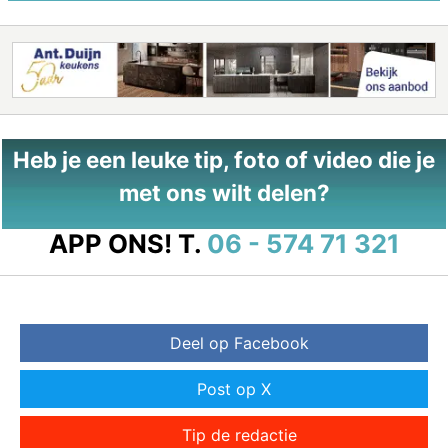
Heb je een leuke tip, foto of video die je
met ons wilt delen?
APP ONS!
T.
06 - 574 71 321
Deel op Facebook
Post op X
Tip de redactie