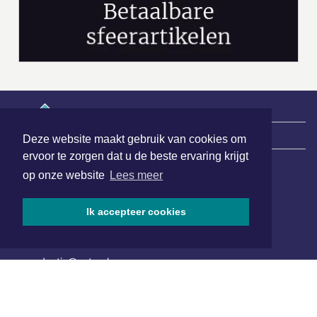
|
Nieuws | Sport | Evenementen
Deze website maakt gebruik van cookies om
ervoor te zorgen dat u de beste ervaring krijgt
op onze website
Lees meer
Hoofdvestiging:
van Benthuizenlaan 1
Ik accepteer cookies
1701 BZ Heerhugowaard
072 8200 600
redactie@xyto.nl
www.xyto.nl
SOCIAL MEDIA