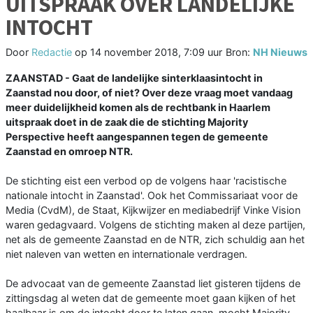
UITSPRAAK OVER LANDELIJKE
INTOCHT
Door
Redactie
op
14 november 2018, 7:09 uur
Bron:
NH Nieuws
ZAANSTAD - Gaat de landelijke sinterklaasintocht in
Zaanstad nou door, of niet? Over deze vraag moet vandaag
meer duidelijkheid komen als de rechtbank in Haarlem
uitspraak doet in de zaak die de stichting Majority
Perspective heeft aangespannen tegen de gemeente
Zaanstad en omroep NTR.
De stichting eist een verbod op de volgens haar 'racistische
nationale intocht in Zaanstad'. Ook het Commissariaat voor de
Media (CvdM), de Staat, Kijkwijzer en mediabedrijf Vinke Vision
waren gedagvaard. Volgens de stichting maken al deze partijen,
net als de gemeente Zaanstad en de NTR, zich schuldig aan het
niet naleven van wetten en internationale verdragen.
De advocaat van de gemeente Zaanstad liet gisteren tijdens de
zittingsdag al weten dat de gemeente moet gaan kijken of het
haalbaar is om de intocht door te laten gaan, mocht Majority