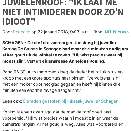
JUWELENROOF: "IK LAAT ME
NIET INTIMIDEREN DOOR ZO'N
IDIOOT"
Door
Redactie
op
22 januari 2018, 9:03 uur
Bron:
NH-Nieuws
SCHAGEN -
De dief die vanmorgen toesloeg bij juwelier
Koning De Spinse in Schagen had maar drie minuten nodig om
al het goud uit de winkel te roven. "Hij wist precies waar hij
moest zijn", vertelt eigenaresse Annelous Koning.
Rond 06.30 uur vanmorgen sloeg de dader het rolluik stuk en
kroop met een grote sporttas naar binnen. "Vervolgens is hij
met een moker door het glas gegaan en heeft hij binnen drie
minuten een enorme ravage aangericht."
Lees ook:
Sieraden gestolen bij inbraak juwelier Schagen
Koning is ervan overtuigd dat de man de roof goed had
voorbereid. "Hij wist precies waar hij moest zijn en waar de
camera's hingen. Al het goud is weg. Alles was voorbereid en
snel klaar."