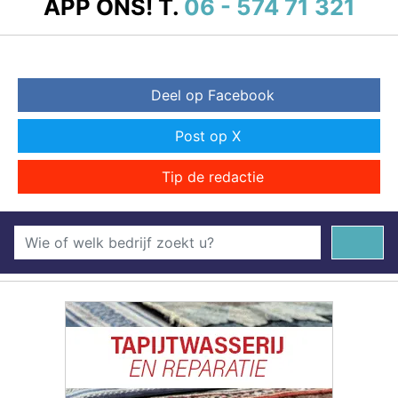
APP ONS!
T.
06 - 574 71 321
Deel op Facebook
Post op X
Tip de redactie