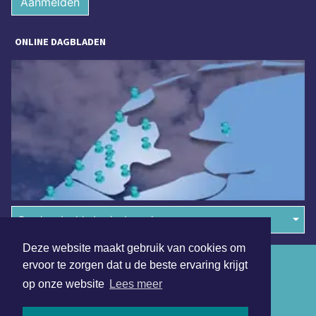
Aanmelden
ONLINE DAGBLADEN
Overige dagbladen in de regio
Deze website maakt gebruik van cookies om
Algemene voorwaarden
ervoor te zorgen dat u de beste ervaring krijgt
op onze website
Lees meer
Disclaimer
Privacy Statement