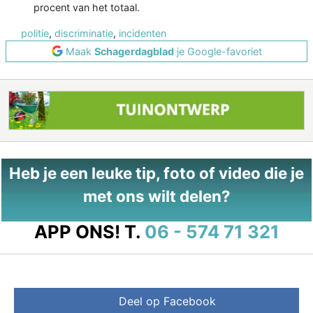
procent van het totaal.
politie
,
discriminatie
,
incidenten
Maak
Schagerdagblad
je Google-favoriet
Heb je een leuke tip, foto of video die je
met ons wilt delen?
APP ONS!
T.
06 - 574 71 321
Deel op Facebook