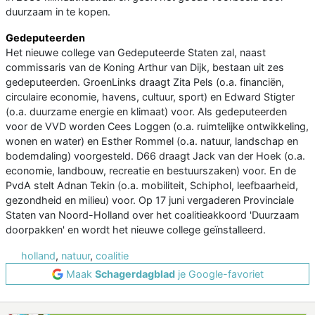
duurzaam in te kopen.
Gedeputeerden
Het nieuwe college van Gedeputeerde Staten zal, naast
commissaris van de Koning Arthur van Dijk, bestaan uit zes
gedeputeerden. GroenLinks draagt Zita Pels (o.a. financiën,
circulaire economie, havens, cultuur, sport) en Edward Stigter
(o.a. duurzame energie en klimaat) voor. Als gedeputeerden
voor de VVD worden Cees Loggen (o.a. ruimtelijke ontwikkeling,
wonen en water) en Esther Rommel (o.a. natuur, landschap en
bodemdaling) voorgesteld. D66 draagt Jack van der Hoek (o.a.
economie, landbouw, recreatie en bestuurszaken) voor. En de
PvdA stelt Adnan Tekin (o.a. mobiliteit, Schiphol, leefbaarheid,
gezondheid en milieu) voor. Op 17 juni vergaderen Provinciale
Staten van Noord-Holland over het coalitieakkoord 'Duurzaam
doorpakken' en wordt het nieuwe college geïnstalleerd.
holland
,
natuur
,
coalitie
Maak
Schagerdagblad
je Google-favoriet