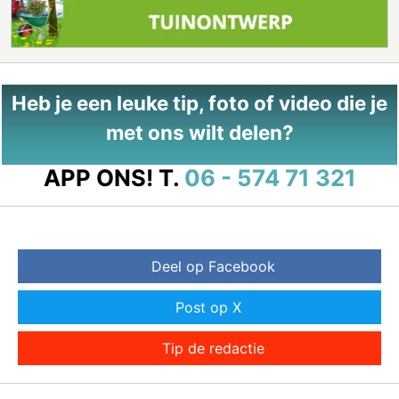
Heb je een leuke tip, foto of video die je
met ons wilt delen?
APP ONS!
T.
06 - 574 71 321
Deel op Facebook
Post op X
Tip de redactie