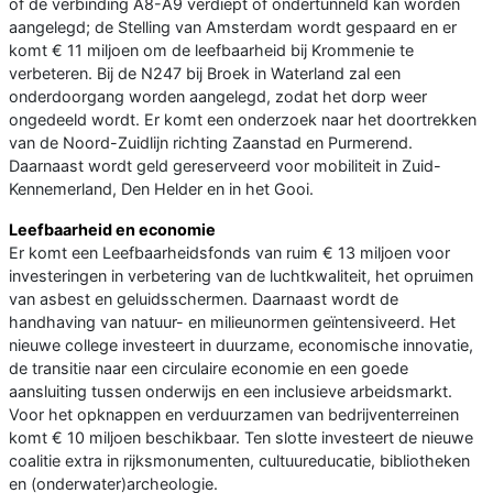
of de verbinding A8-A9 verdiept of ondertunneld kan worden
aangelegd; de Stelling van Amsterdam wordt gespaard en er
komt € 11 miljoen om de leefbaarheid bij Krommenie te
verbeteren. Bij de N247 bij Broek in Waterland zal een
onderdoorgang worden aangelegd, zodat het dorp weer
ongedeeld wordt. Er komt een onderzoek naar het doortrekken
van de Noord-Zuidlijn richting Zaanstad en Purmerend.
Daarnaast wordt geld gereserveerd voor mobiliteit in Zuid-
Kennemerland, Den Helder en in het Gooi.
Leefbaarheid en economie
Er komt een Leefbaarheidsfonds van ruim € 13 miljoen voor
investeringen in verbetering van de luchtkwaliteit, het opruimen
van asbest en geluidsschermen. Daarnaast wordt de
handhaving van natuur- en milieunormen geïntensiveerd. Het
nieuwe college investeert in duurzame, economische innovatie,
de transitie naar een circulaire economie en een goede
aansluiting tussen onderwijs en een inclusieve arbeidsmarkt.
Voor het opknappen en verduurzamen van bedrijventerreinen
komt € 10 miljoen beschikbaar. Ten slotte investeert de nieuwe
coalitie extra in rijksmonumenten, cultuureducatie, bibliotheken
en (onderwater)archeologie.