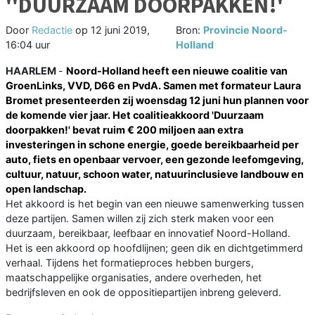
''DUURZAAM DOORPAKKEN!'
Door
Redactie
op
12 juni 2019,
Bron:
Provincie Noord-
16:04 uur
Holland
HAARLEM
-
Noord-Holland heeft een nieuwe coalitie van
GroenLinks, VVD, D66 en PvdA. Samen met formateur Laura
Bromet presenteerden zij woensdag 12 juni hun plannen voor
de komende vier jaar. Het coalitieakkoord 'Duurzaam
doorpakken!' bevat ruim € 200 miljoen aan extra
investeringen in schone energie, goede bereikbaarheid per
auto, fiets en openbaar vervoer, een gezonde leefomgeving,
cultuur, natuur, schoon water, natuurinclusieve landbouw en
open landschap.
Het akkoord is het begin van een nieuwe samenwerking tussen
deze partijen. Samen willen zij zich sterk maken voor een
duurzaam, bereikbaar, leefbaar en innovatief Noord-Holland.
Het is een akkoord op hoofdlijnen; geen dik en dichtgetimmerd
verhaal. Tijdens het formatieproces hebben burgers,
maatschappelijke organisaties, andere overheden, het
bedrijfsleven en ook de oppositiepartijen inbreng geleverd.