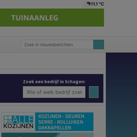
11.1 ℃
Zoek een bedrijf in Schagen: