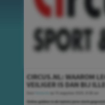
CIRCUS.NL: WAAROM L
VEILIGER IS DAN BIJ IL
Door
Redactie
op
15 augustus 2025, 8:39 uur
Online gokken is de laatste jaren sterk gegroe