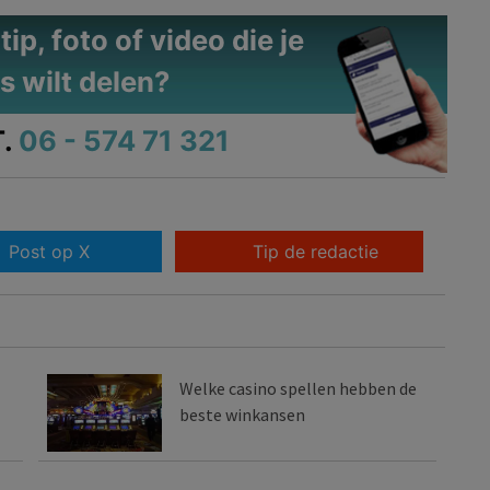
ip, foto of video die je
s wilt delen?
.
06 - 574 71 321
Post op X
Tip de redactie
Welke casino spellen hebben de
beste winkansen