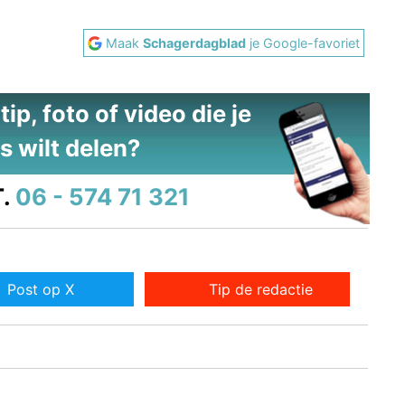
Maak
Schagerdagblad
je Google-favoriet
ip, foto of video die je
s wilt delen?
.
06 - 574 71 321
Post op X
Tip de redactie