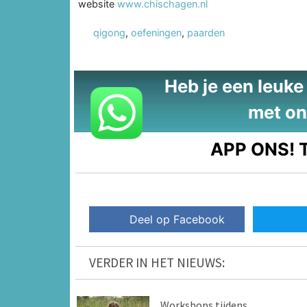
website
www.chischagen.nl
qigong
,
oefeningen
,
paarden
Heb je een leuke t
met on
APP ONS!
T
Deel op Facebook
VERDER IN HET NIEUWS:
Workshops tijdens