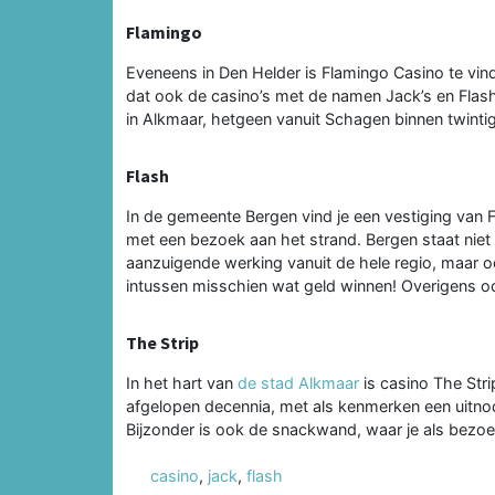
Flamingo
Eveneens in Den Helder is Flamingo Casino te vin
dat ook de casino’s met de namen Jack’s en Flash
in Alkmaar, hetgeen vanuit Schagen binnen twintig
Flash
In de gemeente Bergen vind je een vestiging van 
met een bezoek aan het strand. Bergen staat niet 
aanzuigende werking vanuit de hele regio, maar o
intussen misschien wat geld winnen! Overigens oo
The Strip
In het hart van
de stad Alkmaar
is casino The Stri
afgelopen decennia, met als kenmerken een uitno
Bijzonder is ook de snackwand, waar je als bezoe
casino
,
jack
,
flash