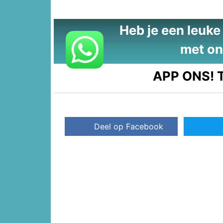
Heb je een leuke t
met on
APP ONS!
T
Deel op Facebook