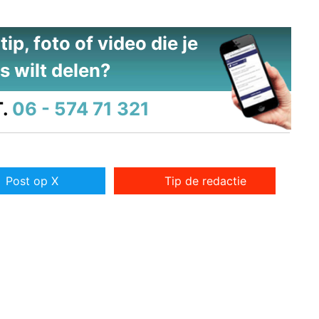
ip, foto of video die je
s wilt delen?
.
06 - 574 71 321
Post op X
Tip de redactie