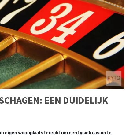
 SCHAGEN: EEN DUIDELIJK
n eigen woonplaats terecht om een fysiek casino te