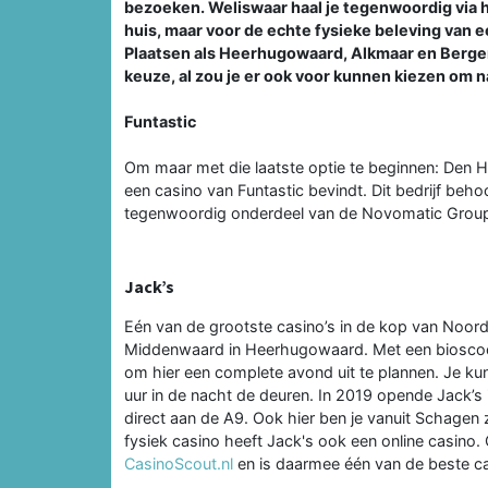
bezoeken. Weliswaar haal je tegenwoordig via he
huis, maar voor de echte fysieke beleving van e
Plaatsen als Heerhugowaard, Alkmaar en Bergen
keuze, al zou je er ook voor kunnen kiezen om n
Funtastic
Om maar met die laatste optie te beginnen: Den H
een casino van Funtastic bevindt. Dit bedrijf beho
tegenwoordig onderdeel van de Novomatic Group
Jack’s
Eén van de grootste casino’s in de kop van Noord
Middenwaard in Heerhugowaard. Met een bioscoop e
om hier een complete avond uit te plannen. Je ku
uur in de nacht de deuren. In 2019 opende Jack’s 
direct aan de A9. Ook hier ben je vanuit Schagen
fysiek casino heeft Jack's ook een online casino. 
CasinoScout.nl
en is daarmee één van de beste cas