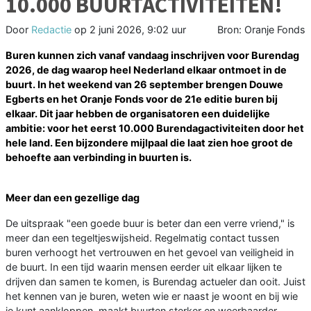
10.000 BUURTACTIVITEITEN!
Door
Redactie
op
2 juni 2026, 9:02 uur
Bron: Oranje Fonds
Buren kunnen zich vanaf vandaag inschrijven voor Burendag
2026, de dag waarop heel Nederland elkaar ontmoet in de
buurt. In het weekend van 26 september brengen Douwe
Egberts en het Oranje Fonds voor de 21e editie buren bij
elkaar. Dit jaar hebben de organisatoren een duidelijke
ambitie: voor het eerst 10.000 Burendagactiviteiten door het
hele land. Een bijzondere mijlpaal die laat zien hoe groot de
behoefte aan verbinding in buurten is.
Meer dan een gezellige dag
De uitspraak "een goede buur is beter dan een verre vriend," is
meer dan een tegeltjeswijsheid. Regelmatig contact tussen
buren verhoogt het vertrouwen en het gevoel van veiligheid in
de buurt. In een tijd waarin mensen eerder uit elkaar lijken te
drijven dan samen te komen, is Burendag actueler dan ooit. Juist
het kennen van je buren, weten wie er naast je woont en bij wie
je kunt aankloppen, maakt buurten sterker en weerbaarder.