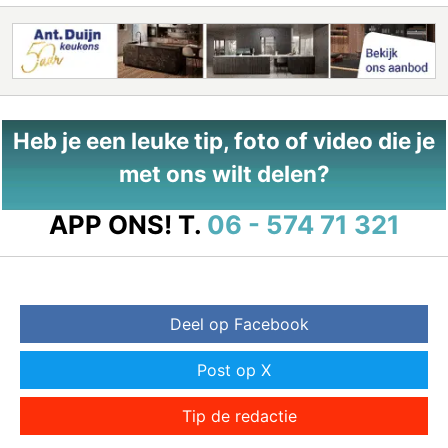
Heb je een leuke tip, foto of video die je
met ons wilt delen?
APP ONS!
T.
06 - 574 71 321
Deel op Facebook
Post op X
Tip de redactie