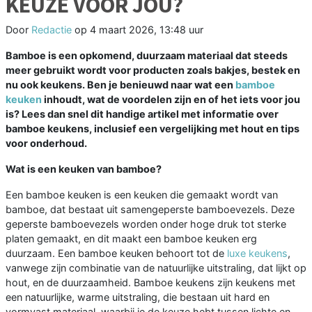
KEUZE VOOR JOU?
Door
Redactie
op
4 maart 2026, 13:48 uur
Bamboe is een opkomend, duurzaam materiaal dat steeds
meer gebruikt wordt voor producten zoals bakjes, bestek en
nu ook keukens. Ben je benieuwd naar wat een
bamboe
keuken
inhoudt, wat de voordelen zijn en of het iets voor jou
is? Lees dan snel dit handige artikel met informatie over
bamboe keukens, inclusief een vergelijking met hout en tips
voor onderhoud.
Wat is een keuken van bamboe?
Een bamboe keuken is een keuken die gemaakt wordt van
bamboe, dat bestaat uit samengeperste bamboevezels. Deze
geperste bamboevezels worden onder hoge druk tot sterke
platen gemaakt, en dit maakt een bamboe keuken erg
duurzaam. Een bamboe keuken behoort tot de
luxe keukens
,
vanwege zijn combinatie van de natuurlijke uitstraling, dat lijkt op
hout, en de duurzaamheid. Bamboe keukens zijn keukens met
een natuurlijke, warme uitstraling, die bestaan uit hard en
vormvast materiaal, waarbij je de keuze hebt tussen lichte en