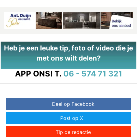
Heb je een leuke tip, foto of video die je
met ons wilt delen?
APP ONS!
T.
06 - 574 71 321
Deel op Facebook
Post op X
Tip de redactie