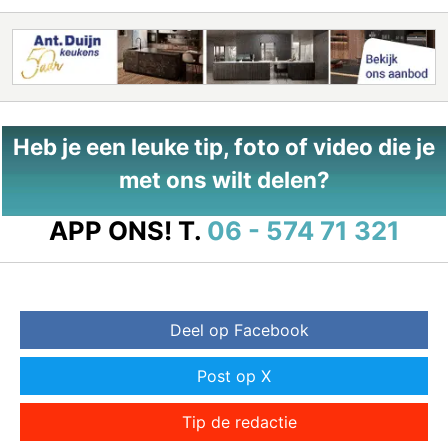
Heb je een leuke tip, foto of video die je
met ons wilt delen?
APP ONS!
T.
06 - 574 71 321
Deel op Facebook
Post op X
Tip de redactie