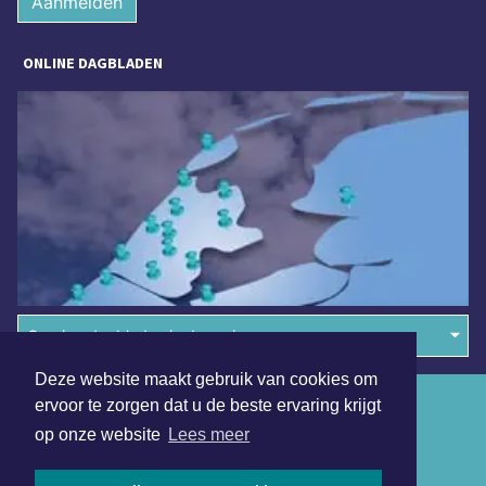
Aanmelden
ONLINE DAGBLADEN
Overige dagbladen in de regio
Deze website maakt gebruik van cookies om
Algemene voorwaarden
ervoor te zorgen dat u de beste ervaring krijgt
op onze website
Lees meer
Disclaimer
Privacy Statement