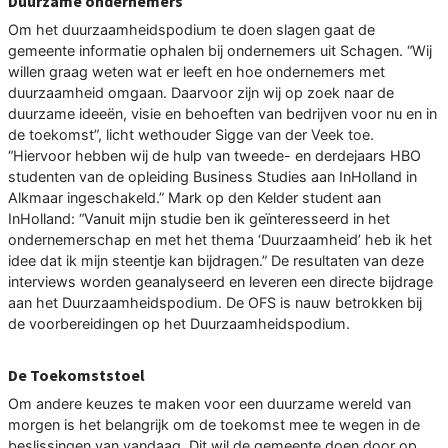
Duurzame ondernemers
Om het duurzaamheidspodium te doen slagen gaat de
gemeente informatie ophalen bij ondernemers uit Schagen. “Wij
willen graag weten wat er leeft en hoe ondernemers met
duurzaamheid omgaan. Daarvoor zijn wij op zoek naar de
duurzame ideeën, visie en behoeften van bedrijven voor nu en in
de toekomst”, licht wethouder Sigge van der Veek toe.
“Hiervoor hebben wij de hulp van tweede- en derdejaars HBO
studenten van de opleiding Business Studies aan InHolland in
Alkmaar ingeschakeld.” Mark op den Kelder student aan
InHolland: “Vanuit mijn studie ben ik geïnteresseerd in het
ondernemerschap en met het thema ‘Duurzaamheid’ heb ik het
idee dat ik mijn steentje kan bijdragen.” De resultaten van deze
interviews worden geanalyseerd en leveren een directe bijdrage
aan het Duurzaamheidspodium. De OFS is nauw betrokken bij
de voorbereidingen op het Duurzaamheidspodium.
De Toekomststoel
Om andere keuzes te maken voor een duurzame wereld van
morgen is het belangrijk om de toekomst mee te wegen in de
beslissingen van vandaag. Dit wil de gemeente doen door op