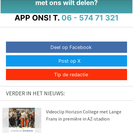
met ons wilt delen?
APP ONS!
T.
06 - 574 71 321
Deel op Facebook
Post op X
Tip de redactie
VERDER IN HET NIEUWS:
Videoclip Horizon College met Lange
Frans in première in AZ-stadion