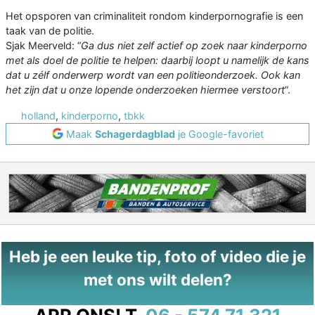
Het opsporen van criminaliteit rondom kinderpornografie is een
taak van de politie.
Sjak Meerveld: “
Ga dus niet zelf actief op zoek naar kinderporno
met als doel de politie te helpen: daarbij loopt u namelijk de kans
dat u zélf onderwerp wordt van een politieonderzoek. Ook kan
het zijn dat u onze lopende onderzoeken hiermee verstoort
”.
holland
,
kinderporno
,
tbkk
Maak
Schagerdagblad
je Google-favoriet
Heb je een leuke tip, foto of video die je
met ons wilt delen?