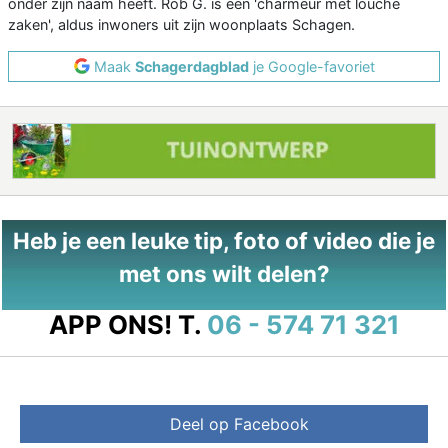
onder zijn naam heeft. Rob G. is een 'charmeur met louche
zaken', aldus inwoners uit zijn woonplaats Schagen.
Maak
Schagerdagblad
je Google-favoriet
Heb je een leuke tip, foto of video die je
met ons wilt delen?
APP ONS!
T.
06 - 574 71 321
Deel op Facebook