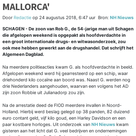
MALLORCA'
Door
Redactie
op
24 augustus 2018, 6:47 uur
Bron:
NH Nieuws
SCHAGEN - De zoon van Rob G., de 54-jarige man uit Schagen
die afgelopen weekend is opgepakt als hoofdverdachte in
een groot internationale drugs- en witwasonderzoek, zou
ook mee hebben gewerkt aan de drugshandel. Dat schrijft het
Algemeen Dagblad.
Na meerdere politieacties kwam G. als hoofdverdachte in beeld.
Afgelopen weekend werd hij gearresteerd op een schip, waar
driehonderd kilo cocaïne aan boord was. Naast G. werden nog
drie Nederlanders aangehouden, waarvan een volgens het AD
zijn zoon Robbie uit Julianadorp zou zijn.
Na de arrestatie deed de FIOD meerdere invallen in Noord-
Holland. Hierbij werd beslag gelegd op 38 panden, 82 duizend
euro contant geld, vijf kilo goud, een Harley Davidson en een
paar kostbare horloges. Uit onderzoek van
NH Nieuws
kwam
gisteren aan het licht dat G. veel bedrijven en ondernemingen