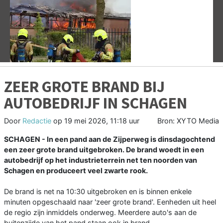
Vorige
V
ZEER GROTE BRAND BIJ
AUTOBEDRIJF IN SCHAGEN
Door
Redactie
op
19 mei 2026, 11:18 uur
Bron: XYTO Media
SCHAGEN - In een pand aan de Zijperweg is dinsdagochtend
een zeer grote brand uitgebroken. De brand woedt in een
autobedrijf op het industrieterrein net ten noorden van
Schagen en produceert veel zwarte rook.
De brand is net na 10:30 uitgebroken en is binnen enkele
minuten opgeschaald naar 'zeer grote brand'. Eenheden uit heel
de regio zijn inmiddels onderweg. Meerdere auto's aan de
buitenzijde van het pand staan ook in brand.