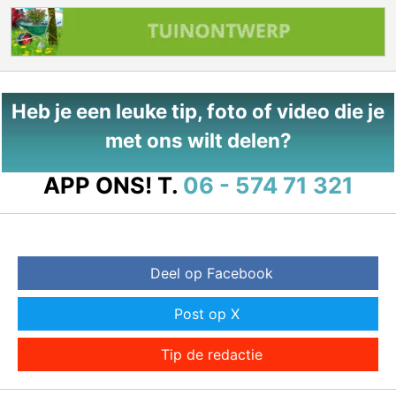
Heb je een leuke tip, foto of video die je
met ons wilt delen?
APP ONS!
T.
06 - 574 71 321
Deel op Facebook
Post op X
Tip de redactie