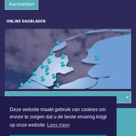
Aanmelden
ONLINE DAGBLADEN
Overige dagbladen in de regio
Deze website maakt gebruik van cookies om
Algemene voorwaarden
ervoor te zorgen dat u de beste ervaring krijgt
op onze website
Lees meer
Disclaimer