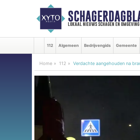
SCHAGERDAGBL
lokaal nieuws schagen en omgeving
112
Algemeen
Bedrijvengids
Gemeente
Home
112
Verdachte aangehouden na bra