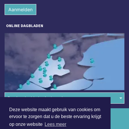
Aanmelden
ONLINE DAGBLADEN
Overige dagbladen in de regio
Deze website maakt gebruik van cookies om
Algemene voorwaarden
ervoor te zorgen dat u de beste ervaring krijgt
op onze website
Lees meer
Disclaimer