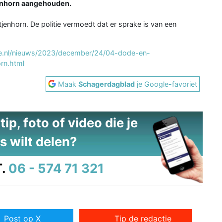
jenhorn aangehouden.
itjenhorn. De politie vermoedt dat er sprake is van een
tie.nl/nieuws/2023/december/24/04-dode-en-
rn.html
Maak
Schagerdagblad
je Google-favoriet
ip, foto of video die je
s wilt delen?
.
06 - 574 71 321
Post op X
Tip de redactie