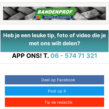
Heb je een leuke tip, foto of video die je
met ons wilt delen?
APP ONS!
T.
06 - 574 71 321
Deel op Facebook
Post op X
Tip de redactie