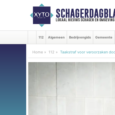
SCHAGERDAGBL
lokaal nieuws schagen en omgeving
112
Algemeen
Bedrijvengids
Gemeente
Home
112
Taakstraf voor veroorzaken dode