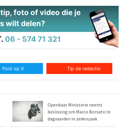
ip, foto of video die je
s wilt delen?
.
06 - 574 71 321
Post op X
Tip de redactie
Openbaar Ministerie neemt
beslissing om Marco Borsato te
dagvaarden in zedenzaak