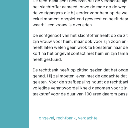
De rechtbank acht bewezen dat de verdachte tijde
het slachtoffer aanreed, onvoldoende op de weg
de voetgangers die hij eerder voor hem op de we
enkel moment onoplettend geweest en heeft daar
waarbij een vrouw is overleden.
De echtgenoot van het slachtoffer heeft op de zi
zijn vrouw voor hem, maar ook voor zijn zoon en 
heeft laten weten geen wrok te koesteren naar de
kort na het ongeval contact met hem en zijn fami
heeft gestuurd.
De rechtbank heeft op zitting gezien dat het ong
gehad. Hij zal moeten leven met de gedachte dat 
gelaten. Voor de strafbepaling houdt de rechtba
volledige verantwoordelijkheid genomen voor zijn r
taakstraf voor de duur van 100 uren daarom pass
ongeval
,
rechtbank
,
verdachte