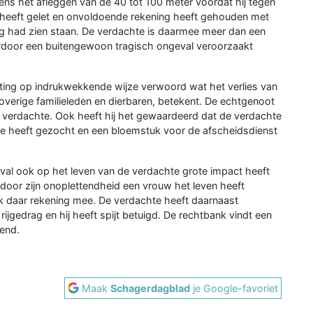
ns het afleggen van de 40 tot 100 meter voordat hij tegen
 heeft gelet en onvoldoende rekening heeft gehouden met
g had zien staan. De verdachte is daarmee meer dan een
door een buitengewoon tragisch ongeval veroorzaakt
tting op indrukwekkende wijze verwoord wat het verlies van
overige familieleden en dierbaren, betekent. De echtgenoot
 verdachte. Ook heeft hij het gewaardeerd dat de verdachte
lie heeft gezocht en een bloemstuk voor de afscheidsdienst
eval ook op het leven van de verdachte grote impact heeft
door zijn onoplettendheid een vrouw het leven heeft
nk daar rekening mee. De verdachte heeft daarnaast
ijgedrag en hij heeft spijt betuigd. De rechtbank vindt een
end.
Maak
Schagerdagblad
je Google-favoriet