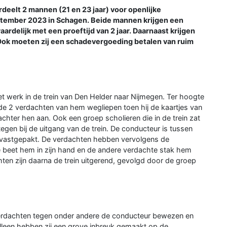
elt 2 mannen (21 en 23 jaar) voor openlijke
tember 2023 in Schagen. Beide mannen krijgen een
rdelijk met een proeftijd van 2 jaar. Daarnaast krijgen
 Ook moeten zij een schadevergoeding betalen van ruim
et werk in de trein van Den Helder naar Nijmegen. Ter hoogte
 de 2 verdachten van hem wegliepen toen hij de kaartjes van
achter hen aan. Ook een groep scholieren die in de trein zat
egen bij de uitgang van de trein. De conducteur is tussen
vastgepakt. De verdachten hebben vervolgens de
 beet hem in zijn hand en de andere verdachte stak hem
ten zijn daarna de trein uitgerend, gevolgd door de groep
verdachten tegen onder andere de conducteur bewezen en
alleen hebben zij een grove inbreuk gemaakt op de