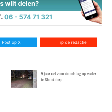
s wilt delen?
.
06 - 574 71 321
Post op X
Tip de redactie
9 jaar cel voor doodslag op vader
in Slootdorp